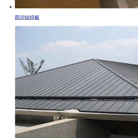
四川钛锌板