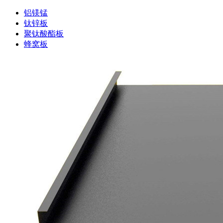
铝镁锰
钛锌板
聚钛酸酯板
蜂窝板