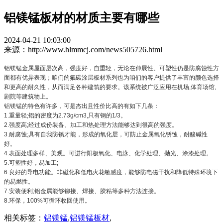
铝镁锰板材的材质主要有哪些
2024-04-21 10:03:00
来源：http://www.hlmmcj.com/news505726.html
铝镁锰金属屋面层次高，强度好，自重轻，无论在伸展性、可塑性仍是防腐蚀性方
面都有优异表现；咱们的氟碳涂层板材系列也为咱们的客户提供了丰富的颜色选择
和更高的耐久性，从而满足各种建筑的要求。该系统被广泛应用在机场,体育场馆,
剧院等建筑物上。
铝镁锰的特色有许多，可是杰出且性价比高的有如下几条：
1.重量轻;铝的密度为2.73g/cm3,只有钢的1/3。
2.强度高;经过成份装备、加工和热处理方法能够达到很高的强度。
3.耐腐蚀;具有自我防锈才能，形成的氧化层，可防止金属氧化锈蚀，耐酸碱性
好。
4.表面处理多样、美观。可进行阳极氧化、电泳、化学处理、抛光、涂漆处理。
5.可塑性好，易加工;
6.良好的导电功能。非磁化和低电火花敏感度，能够防电磁干扰和降低特殊环境下
的易燃性。
7.安装便利;铝金属能够铆接、焊接、胶粘等多种方法连接。
8.环保，100%可循环收回使用。
相关标签：
铝镁锰
,
铝镁锰板材
,